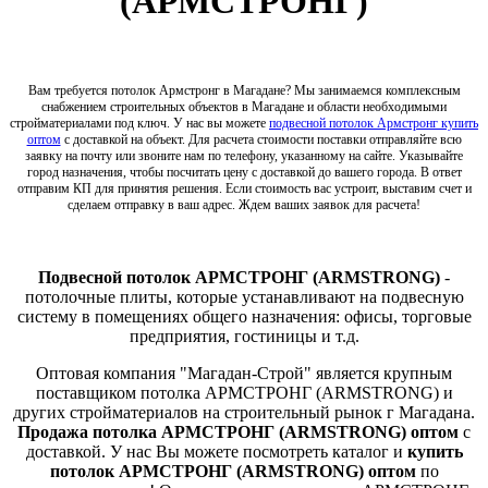
(АРМСТРОНГ)
Вам требуется потолок Армстронг в Магадане? Мы занимаемся комплексным
снабжением строительных объектов в Магадане и области необходимыми
стройматериалами под ключ. У нас вы можете
подвесной потолок Армстронг купить
оптом
с доставкой на объект. Для расчета стоимости поставки отправляйте всю
заявку на почту или звоните нам по телефону, указанному на сайте. Указывайте
город назначения, чтобы посчитать цену с доставкой до вашего города. В ответ
отправим КП для принятия решения. Если стоимость вас устроит, выставим счет и
сделаем отправку в ваш адрес. Ждем ваших заявок для расчета!
Подвесной потолок АРМСТРОНГ (ARMSTRONG)
-
потолочные плиты, которые устанавливают на подвесную
систему в помещениях общего назначения: офисы, торговые
предприятия, гостиницы и т.д.
Оптовая компания "Магадан-Строй" является крупным
поставщиком потолка АРМСТРОНГ (ARMSTRONG) и
других стройматериалов на строительный рынок г Магадана.
Продажа потолка АРМСТРОНГ (ARMSTRONG) оптом
с
доставкой. У нас Вы можете посмотреть каталог и
купить
потолок АРМСТРОНГ (ARMSTRONG) оптом
по