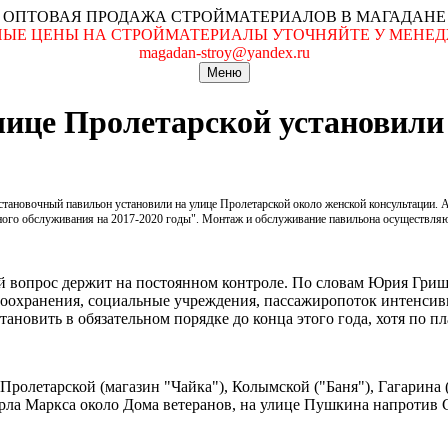
ОПТОВАЯ ПРОДАЖА СТРОЙМАТЕРИАЛОВ В МАГАДАНЕ
ЬНЫЕ ЦЕНЫ НА СТРОЙМАТЕРИАЛЫ УТОЧНЯЙТЕ У МЕНЕДЖ
magadan-stroy@yandex.ru
Меню
лице Пролетарской установили
становочный павильон установили на улице Пролетарской около женской консультации.
ного обслуживания на 2017-2020 годы". Монтаж и обслуживание павильона осуществля
 вопрос держит на постоянном контроле. По словам Юрия Гришан
авоохранения, социальные учреждения, пассажиропоток интенс
тановить в обязательном порядке до конца этого года, хотя по п
ролетарской (магазин "Чайка"), Колымской ("Баня"), Гагарина (
рла Маркса около Дома ветеранов, на улице Пушкина напротив С