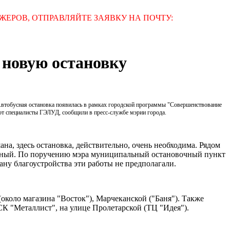
ЕРОВ, ОТПРАВЛЯЙТЕ ЗАЯВКУ НА ПОЧТУ:
 новую остановку
 Автобусная остановка появилась в рамках городской программы "Совершенствование
ют специалисты ГЭЛУД, сообщили в пресс-службе мэрии города.
а, здесь остановка, действительно, очень необходима. Рядом
ивный. По поручению мэра муниципальный остановочный пункт
лану благоустройства эти работы не предполагали.
около магазина "Восток"), Марчеканской ("Баня"). Также
К "Металлист", на улице Пролетарской (ТЦ "Идея").