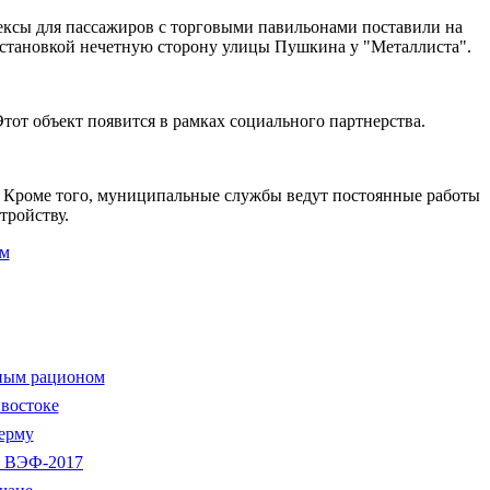
лексы для пассажиров с торговыми павильонами поставили на
 остановкой нечетную сторону улицы Пушкина у "Металлиста".
тот объект появится в рамках социального партнерства.
. Кроме того, муниципальные службы ведут постоянные работы
тройству.
ом
нным рационом
ивостоке
ерму
а ВЭФ-2017