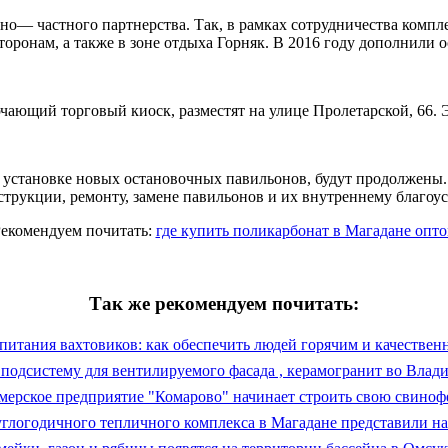
но— частного партнерства. Так, в рамках сотрудничества комп
сторонам, а также в зоне отдыха Горняк. В 2016 году дополнили
ющий торговый киоск, разместят на улице Пролетарской, 66. Э
и установке новых остановочных павильонов, будут продолжены
струкции, ремонту, замене павильонов и их внутреннему благоус
екомендуем почитать:
где купить поликарбонат в Магадане опт
Так же рекомендуем почитать:
питания вахтовиков: как обеспечить людей горячим и качестве
подсистему для вентилируемого фасада , керамогранит во Влад
мерское предприятие "Комарово" начинает строить свою свиноф
углогодичного тепличного комплекса в Магадане представили н