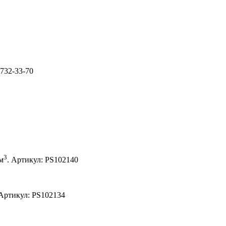
732-33-70
3
м
.
Артикул:
PS102140
Артикул:
PS102134