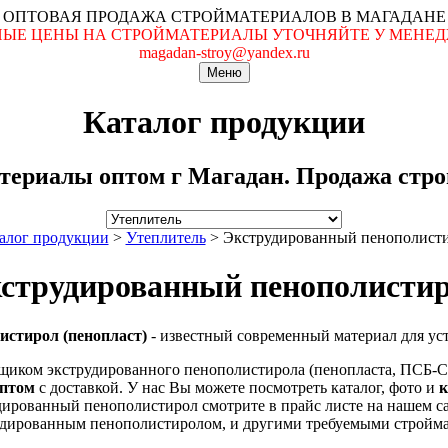
ОПТОВАЯ ПРОДАЖА СТРОЙМАТЕРИАЛОВ В МАГАДАНЕ
ЬНЫЕ ЦЕНЫ НА СТРОЙМАТЕРИАЛЫ УТОЧНЯЙТЕ У МЕНЕДЖ
magadan-stroy@yandex.ru
Меню
Каталог продукции
териалы оптом г Магадан. Продажа строй
алог продукции
>
Утеплитель
>
Экструдированный пенополист
струдированный пенополисти
стирол (пенопласт)
- известный современный материал для ус
иком экструдированного пенополистирола (пенопласта, ПСБ-С)
оптом
с доставкой. У нас Вы можете посмотреть каталог, фото и
к
ированный пенополистирол смотрите в прайс листе на нашем с
рудированным пенополистиролом, и другими требуемыми стройма