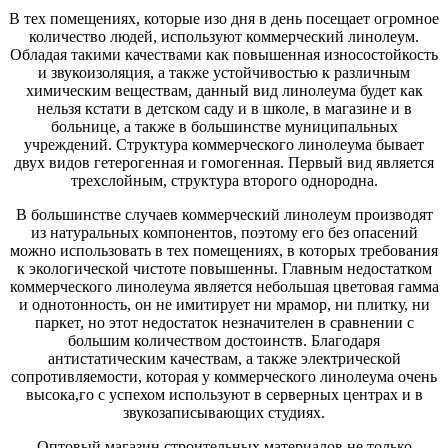
В тех помещениях, которые изо дня в день посещает огромное
количество людей, используют коммерческий линолеум.
Обладая такими качествами как повышенная износостойкость
и звукоизоляция, а также устойчивостью к различным
химическим веществам, данный вид линолеума будет как
нельзя кстати в детском саду и в школе, в магазине и в
больнице, а также в большинстве муниципальных
учреждений. Структура коммерческого линолеума бывает
двух видов гетерогенная и гомогенная. Первый вид является
трехслойным, структура второго однородна.
В большинстве случаев коммерческий линолеум производят
из натуральных компонентов, поэтому его без опасений
можно использовать в тех помещениях, в которых требования
к экологической чистоте повышенны. Главным недостатком
коммерческого линолеума является небольшая цветовая гамма
и однотонность, он не имитирует ни мрамор, ни плитку, ни
паркет, но этот недостаток незначителен в сравнении с
большим количеством достоинств. Благодаря
антистатическим качествам, а также электрической
сопротивляемости, которая у коммерческого линолеума очень
высока,го с успехом используют в серверных центрах и в
звукозаписывающих студиях.
Оптовый магазин строительных материалов не только