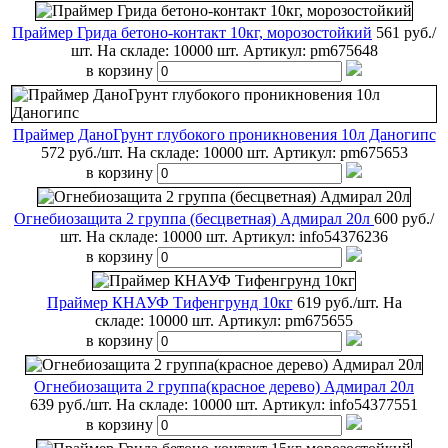
Праймер Грида бетоно-контакт 10кг, морозостойкий
561 руб./
шт.
На складе: 10000 шт.
Артикул:
pm675648
в корзину
Праймер ДаноГрунт глубокого проникновения 10л Даногипс
572 руб./шт.
На складе: 10000 шт.
Артикул:
pm675653
в корзину
Огнебиозащита 2 группа (бесцветная) Адмирал 20л
600 руб./
шт.
На складе: 10000 шт.
Артикул:
info54376236
в корзину
Праймер КНАУФ Тифенгрунд 10кг
619 руб./шт.
На
складе: 10000 шт.
Артикул:
pm675655
в корзину
Огнебиозащита 2 группа(красное дерево) Адмирал 20л
639 руб./шт.
На складе: 10000 шт.
Артикул:
info54377551
в корзину